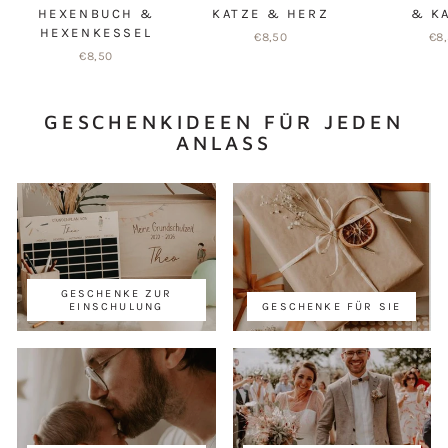
HEXENBUCH &
KATZE & HERZ
& K
HEXENKESSEL
€8,50
€8
€8,50
GESCHENKIDEEN FÜR JEDEN
ANLASS
GESCHENKE ZUR
EINSCHULUNG
GESCHENKE FÜR SIE