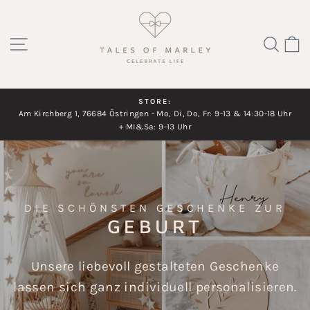
Direkt
TALES
zum
SEITENNAVIGATION
SUC
Inhalt
OF
MARLEY
STORE:
Am Kirchberg 1, 76684 Östringen - Mo, Di, Do, Fr: 9-13 & 14:30-18 Uhr
Diashow
+ Mi&Sa: 9-13 Uhr
pausieren
DIE SCHÖNSTEN GESCHENKE ZUR
GEBURT
Unsere liebevoll gestalteten Geschenke
lassen sich ganz individuell personalisieren.
Die perfekte Geschenkidee zur Geburt.