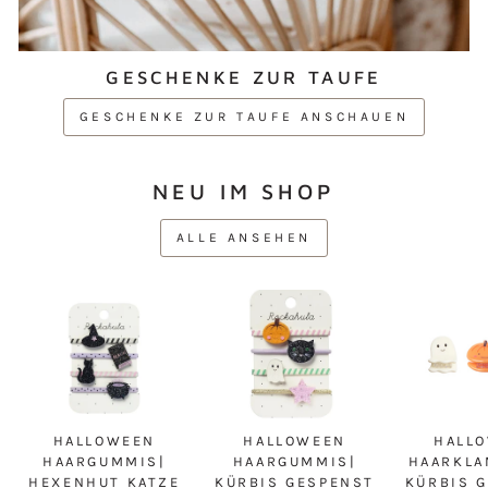
GESCHENKE ZUR TAUFE
GESCHENKE ZUR TAUFE ANSCHAUEN
NEU IM SHOP
ALLE ANSEHEN
HALLOWEEN
HALLOWEEN
HALL
HAARGUMMIS|
HAARGUMMIS|
HAARKLA
HEXENHUT KATZE
KÜRBIS GESPENST
KÜRBIS 