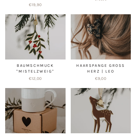
€19,90
BAUMSCHMUCK
HAARSPANGE GROSS H
"MISTELZWEIG"
ERZ | LEO
€12,00
€9,00