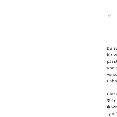
Du s
für 
passt
und 
Vorsc
Boho
Hier 
✼ 4m
✼ Wo
„you