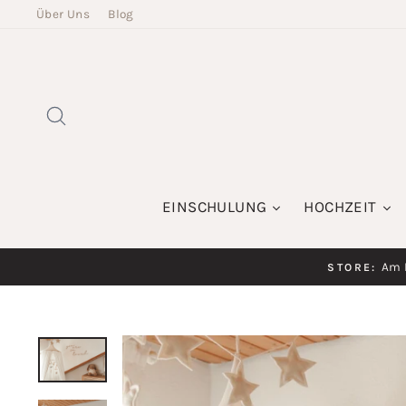
Direkt
Über Uns
Blog
zum
Inhalt
SUCHE
EINSCHULUNG
HOCHZEIT
Am K
STORE: