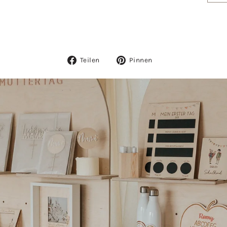
Auf
Auf
Teilen
Pinnen
Facebook
Pinterest
teilen
pinnen