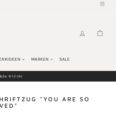
Insta
EINLOGGE
WAR
ENKIDEEN
MARKEN
SALE
i&Sa: 9-13 Uhr
HRIFTZUG "YOU ARE SO
VED"