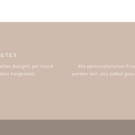
IGTES
elbst designt, per Hand
Alle personalisierten P
len hergestellt.
werden von uns selbst gesch