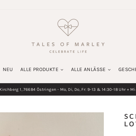
NEU
ALLE PRODUKTE
ALLE ANLÄSSE
GESCH
irchberg 1, 76684 Östringen - Mo, Di, Do, Fr: 9-13 & 14:30-18 Uhr + M
Diashow
pausieren
SC
LO