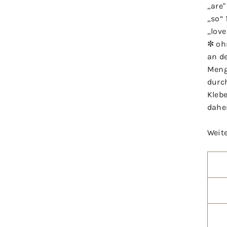
„are"
„so“
„love
✼ oh
an de
Meng
durc
Klebe
dahe
Weit