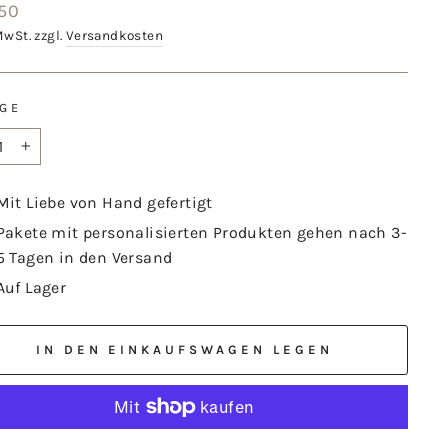
aler
50
MwSt. zzgl.
Versandkosten
GE
+
Mit Liebe von Hand gefertigt
Pakete mit personalisierten Produkten gehen nach 3-
5 Tagen in den Versand
Auf Lager
IN DEN EINKAUFSWAGEN LEGEN