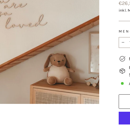
Norm
€26,
Preis
inkl. 
MEN
−