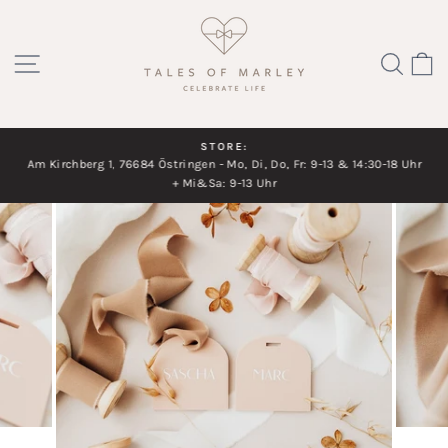
Direkt
zum
SEITENNAVIGATION
SUC
Inhalt
STORE:
Am Kirchberg 1, 76684 Östringen - Mo, Di, Do, Fr: 9-13 & 14:30-18 Uhr
Diashow
+ Mi&Sa: 9-13 Uhr
pausieren