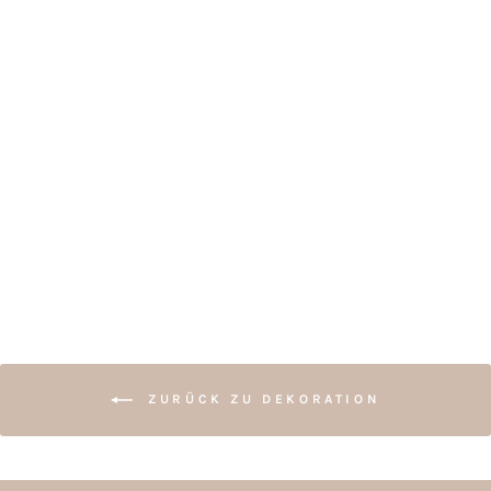
CAKETOPPER
ZAHLEN
ab €4,00
ZURÜCK ZU DEKORATION