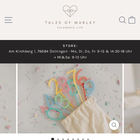
Direkt
zum
SEITENNAVIGATION
SUC
Inhalt
STORE:
Am Kirchberg 1, 76684 Östringen - Mo, Di, Do, Fr: 9-13 & 14:30-18 Uhr
Diashow
+ Mi&Sa: 9-13 Uhr
pausieren
SCHLIESSEN
ESC)