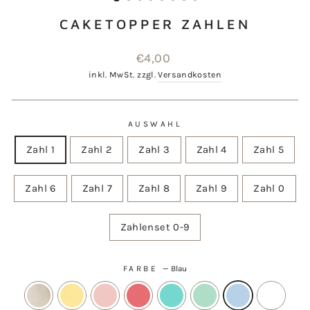
CAKETOPPER ZAHLEN
Normaler
€4,00
Preis
inkl. MwSt. zzgl.
Versandkosten
AUSWAHL
Zahl 1
Zahl 2
Zahl 3
Zahl 4
Zahl 5
Zahl 6
Zahl 7
Zahl 8
Zahl 9
Zahl 0
Zahlenset 0-9
FARBE
—
Blau