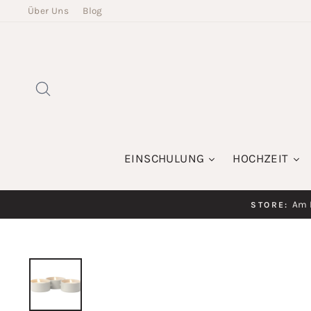
Direkt
Über Uns
Blog
zum
Inhalt
SUCHE
EINSCHULUNG
HOCHZEIT
Am K
STORE: