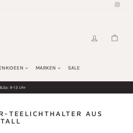
Insta
EINLOGGE
WAR
ENKIDEEN
MARKEN
SALE
i&Sa: 9-13 Uhr
R-TEELICHTHALTER AUS
TALL