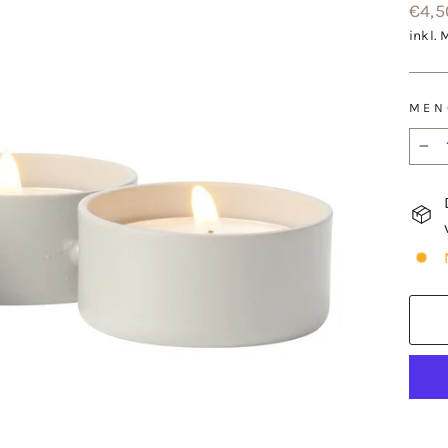
Norm
€4,5
Preis
inkl. 
MEN
−