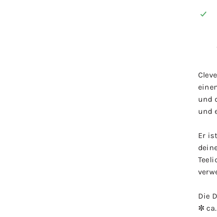
Cleve
eine
und d
und 
Er is
dein
Teeli
verwe
Die D
✼ ca