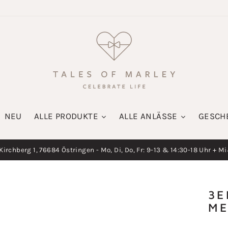
NEU
ALLE PRODUKTE
ALLE ANLÄSSE
GESCH
irchberg 1, 76684 Östringen - Mo, Di, Do, Fr: 9-13 & 14:30-18 Uhr + M
Diashow
pausieren
3E
ME