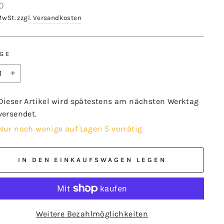
aler
0
MwSt. zzgl.
Versandkosten
GE
+
Dieser Artikel wird spätestens am nächsten Werktag
versendet.
Nur noch wenige auf Lager: 5 vorrätig
IN DEN EINKAUFSWAGEN LEGEN
Weitere Bezahlmöglichkeiten