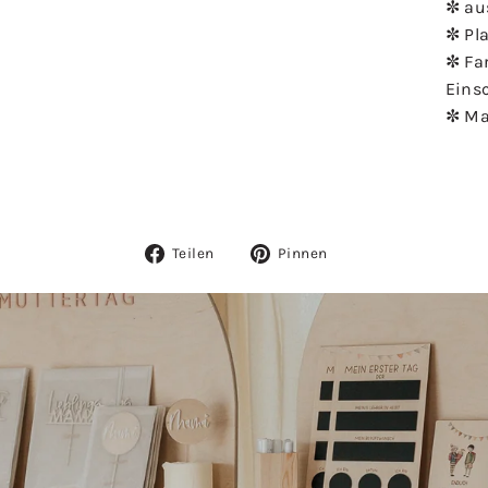
✼ au
✼ Pla
✼ Far
Eins
✼ Ma
Auf
Auf
Teilen
Pinnen
Facebook
Pinterest
teilen
pinnen