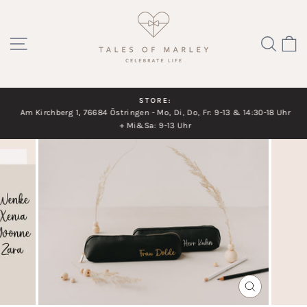
Direkt
zum
SEITENNAVIGATION
SUC
Inhalt
STORE:
Am Kirchberg 1, 76684 Östringen - Mo, Di, Do, Fr: 9-13 & 14:30-18 Uhr
Diashow
+ Mi&Sa: 9-13 Uhr
pausieren
SCHLIESSEN
ESC)