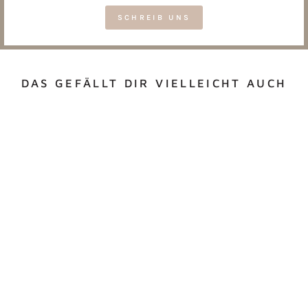
SCHREIB UNS
DAS GEFÄLLT DIR VIELLEICHT AUCH
MÄPPCHEN MIT
PERSONALISIERUNG
€15,00