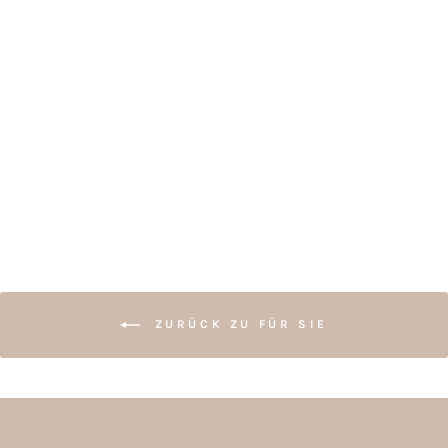
ORGANIZER HERZ
& NAME
€34,50
ZURÜCK ZU FÜR SIE