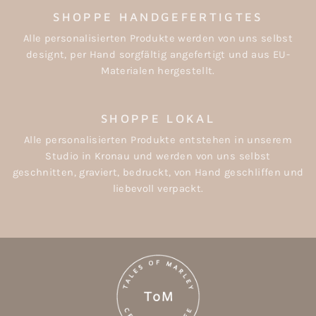
SHOPPE HANDGEFERTIGTES
Alle personalisierten Produkte werden von uns selbst
designt, per Hand sorgfältig angefertigt und aus EU-
Materialen hergestellt.
SHOPPE LOKAL
Alle personalisierten Produkte entstehen in unserem
Studio in Kronau und werden von uns selbst
geschnitten, graviert, bedruckt, von Hand geschliffen und
liebevoll verpackt.