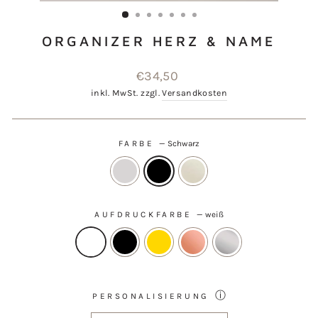
ESC)
ORGANIZER HERZ & NAME
Normaler
€34,50
Preis
inkl. MwSt. zzgl.
Versandkosten
FARBE
—
Schwarz
AUFDRUCKFARBE
—
weiß
ⓘ
PERSONALISIERUNG