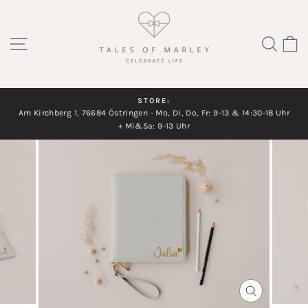
Direkt
zum
SEITENNAVIGATION
SUC
Inhalt
STORE:
Am Kirchberg 1, 76684 Östringen - Mo, Di, Do, Fr: 9-13 & 14:30-18 Uhr
Diashow
+ Mi&Sa: 9-13 Uhr
pausieren
SCHLIESSEN