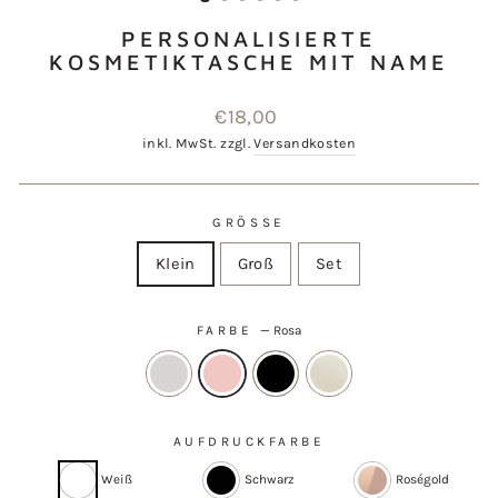
PERSONALISIERTE
KOSMETIKTASCHE MIT NAME
Normaler
€18,00
Preis
inkl. MwSt. zzgl.
Versandkosten
GRÖSSE
Klein
Groß
Set
FARBE
—
Rosa
AUFDRUCKFARBE
Weiß
Schwarz
Roségold