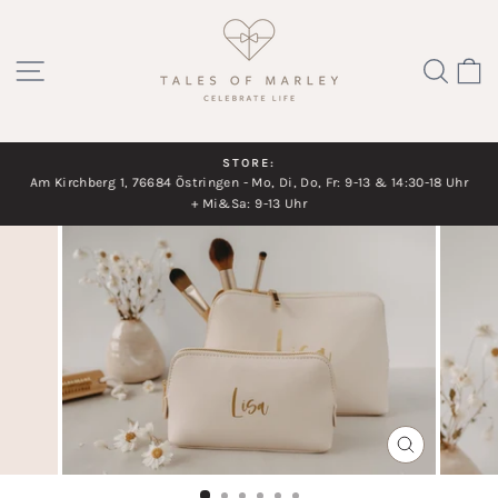
Direkt
zum
SEITENNAVIGATION
SUC
Inhalt
STORE:
Am Kirchberg 1, 76684 Östringen - Mo, Di, Do, Fr: 9-13 & 14:30-18 Uhr
Diashow
+ Mi&Sa: 9-13 Uhr
pausieren
SCHLIESSEN
ESC)