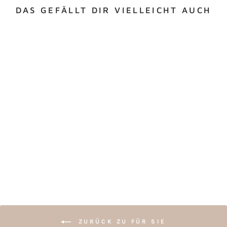
DAS GEFÄLLT DIR VIELLEICHT AUCH
PERSONALISIERTE
KOSMETIKTASCHE
MIT NAME
ab €18,00
ZURÜCK ZU FÜR SIE