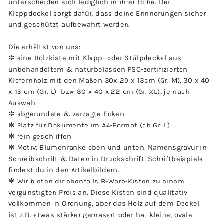
unterscheiden sich lediglich in ihrer Höhe. Der
Klappdeckel sorgt dafür, dass deine Erinnerungen sicher
und geschützt aufbewahrt werden.
Die erhältst von uns:
✼ eine Holzkiste mit Klapp- oder Stülpdeckel aus
unbehandeltem & naturbelassen FSC-zertifizierten
Kiefernholz mit den Maßen 30x 20 x 13cm (Gr. M), 30 x 40
x 13 cm (Gr. L) bzw 30 x 40 x 22 cm (Gr. XL), je nach
Auswahl
✼ abgerundete & verzagte Ecken
✼ Platz für Dokumente im A4-Format (ab Gr. L)
✼ fein geschliffen
✼ Motiv: Blumenranke oben und unten, Namensgravur in
Schreibschrift & Daten in Druckschrift. Schriftbeispiele
findest du in den Artikelbildern.
✼ Wir bieten dir ebenfalls B-Ware-Kisten zu einem
vergünstigten Preis an. Diese Kisten sind qualitativ
vollkommen in Ordnung, aber das Holz auf dem Deckel
ist z.B. etwas stärker gemasert oder hat kleine, ovale