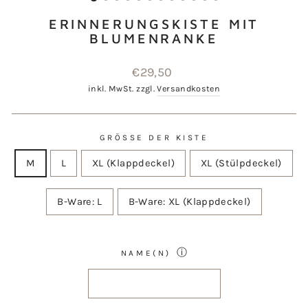
ERINNERUNGSKISTE MIT
BLUMENRANKE
Normaler
€29,50
Preis
inkl. MwSt. zzgl.
Versandkosten
GRÖSSE DER KISTE
M
L
XL (Klappdeckel)
XL (Stülpdeckel)
B-Ware: L
B-Ware: XL (Klappdeckel)
ⓘ
NAME(N)