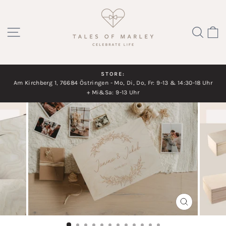
Direkt
zum
SEITENNAVIGATION
SUC
Inhalt
STORE:
Am Kirchberg 1, 76684 Östringen - Mo, Di, Do, Fr: 9-13 & 14:30-18 Uhr
Diashow
+ Mi&Sa: 9-13 Uhr
pausieren
SCHLIESSEN
ESC)