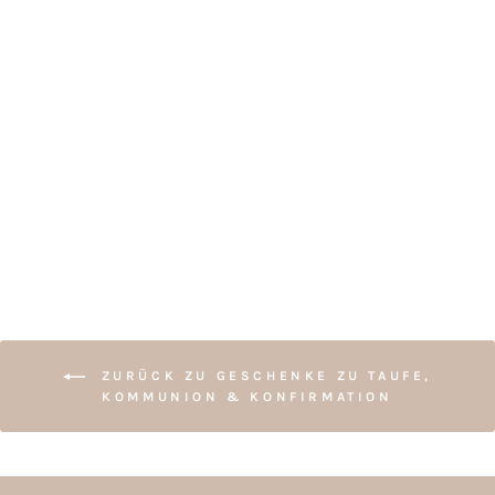
ERINNERUNGSKIST
E MIT
BLUMENRANKE
ab €25,00
ZURÜCK ZU GESCHENKE ZU TAUFE,
KOMMUNION & KONFIRMATION