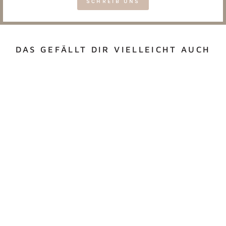
SCHREIB UNS
DAS GEFÄLLT DIR VIELLEICHT AUCH
SPARDOSE "KRANZ"
MIT NAME
€23,90