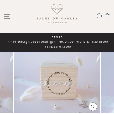
Direkt
zum
SEITENNAVIGATION
SUC
Inhalt
STORE:
Am Kirchberg 1, 76684 Östringen - Mo, Di, Do, Fr: 9-13 & 14:30-18 Uhr
Diashow
+ Mi&Sa: 9-13 Uhr
pausieren
SCHLIESSEN
ESC)