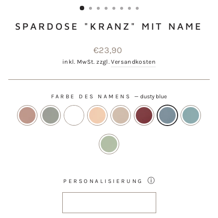
SPARDOSE "KRANZ" MIT NAME
Normaler
€23,90
Preis
inkl. MwSt. zzgl.
Versandkosten
FARBE DES NAMENS
—
dusty blue
ⓘ
PERSONALISIERUNG