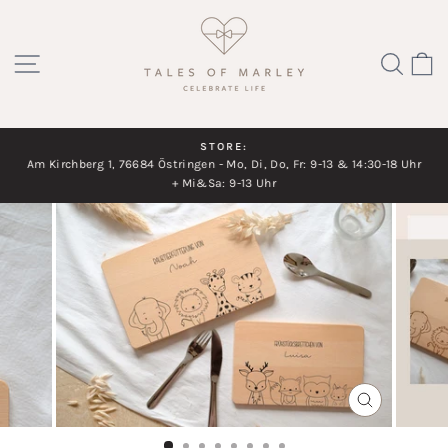
Direkt
zum
SEITENNAVIGATION
SUC
Inhalt
STORE:
Am Kirchberg 1, 76684 Östringen - Mo, Di, Do, Fr: 9-13 & 14:30-18 Uhr
Diashow
+ Mi&Sa: 9-13 Uhr
pausieren
SCHLIESSEN
ESC)