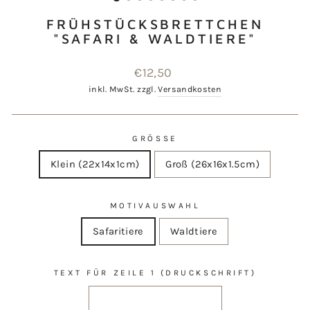
FRÜHSTÜCKSBRETTCHEN
"SAFARI & WALDTIERE"
Normaler
€12,50
Preis
inkl. MwSt. zzgl.
Versandkosten
GRÖSSE
Klein (22x14x1cm)
Groß (26x16x1.5cm)
MOTIVAUSWAHL
Safaritiere
Waldtiere
TEXT FÜR ZEILE 1 (DRUCKSCHRIFT)