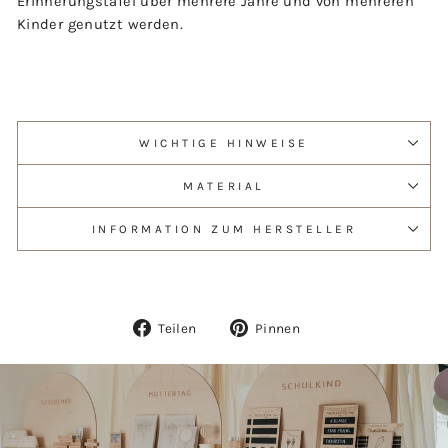
Erinnerungstafel über mehrere Jahre und von mehreren
Kinder genutzt werden.
WICHTIGE HINWEISE
MATERIAL
INFORMATION ZUM HERSTELLER
Auf
Auf
Teilen
Pinnen
Facebook
Pinterest
teilen
pinnen