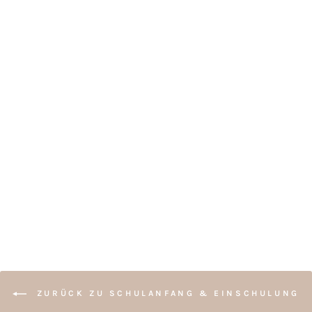
SCHILD ZUR
EINSCHULUNG -
MEIN ERSTER
SCHULTAG
(PERSONALISIERT)
ab €34,50
ZURÜCK ZU SCHULANFANG & EINSCHULUNG