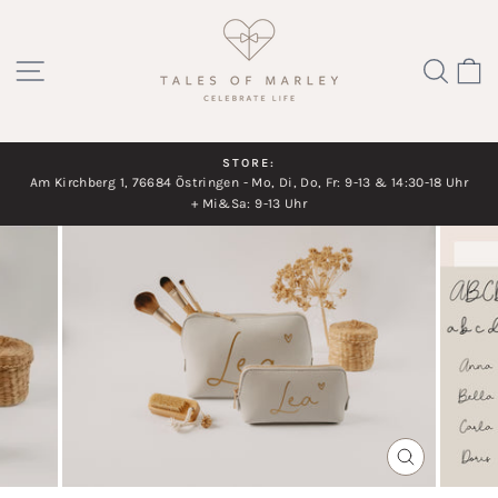
Direkt
zum
SEITENNAVIGATION
SUC
Inhalt
STORE:
Am Kirchberg 1, 76684 Östringen - Mo, Di, Do, Fr: 9-13 & 14:30-18 Uhr
Diashow
+ Mi&Sa: 9-13 Uhr
pausieren
SCHLIESSEN
ESC)