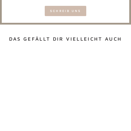
SCHREIB UNS
DAS GEFÄLLT DIR VIELLEICHT AUCH
PERSONALISIERTE
KOSMETIKTASCHE
MIT NAME & HERZ
ab €18,00