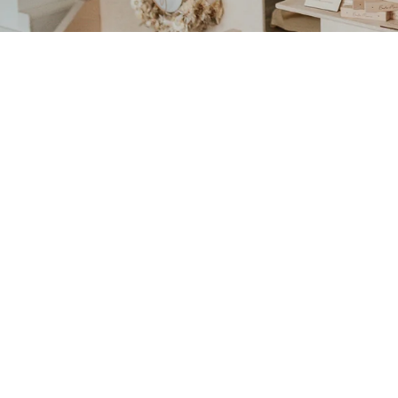
MINIALBUM "ICH BIN EIN
SCHULKIND" ADVENTURE