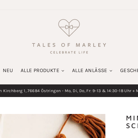
NEU
ALLE PRODUKTE
ALLE ANLÄSSE
GESCH
irchberg 1, 76684 Östringen - Mo, Di, Do, Fr: 9-13 & 14:30-18 Uhr + M
Diashow
pausieren
MI
SC