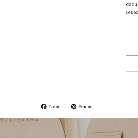
dazu
Lese
Auf
Auf
Teilen
Pinnen
Facebook
Pinterest
teilen
pinnen