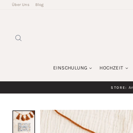
Direkt
Über Uns
Blog
zum
Inhalt
SUCHE
EINSCHULUNG
HOCHZEIT
Am K
STORE: