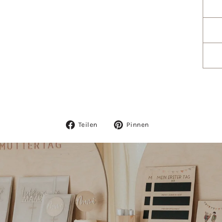
Auf
Auf
Teilen
Pinnen
Facebook
Pinterest
teilen
pinnen