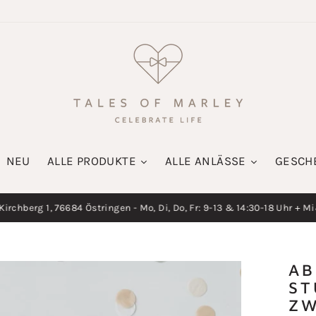
NEU
ALLE PRODUKTE
ALLE ANLÄSSE
GESCH
irchberg 1, 76684 Östringen - Mo, Di, Do, Fr: 9-13 & 14:30-18 Uhr + M
Diashow
pausieren
AB
ST
ZW