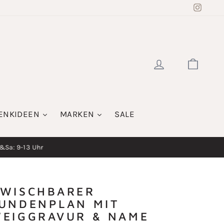
Insta
EINLOGGE
WAR
ENKIDEEN
MARKEN
SALE
i&Sa: 9-13 Uhr
WISCHBARER
UNDENPLAN MIT
EIGGRAVUR & NAME