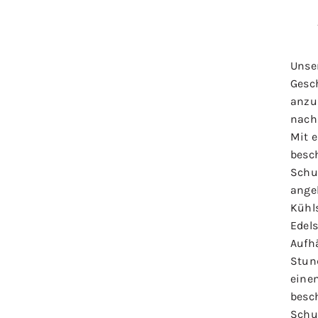
Unse
Gesc
anzu
nach
Mit 
besch
Schu
ange
Kühl
Edel
Aufh
Stun
eine
besc
Schu