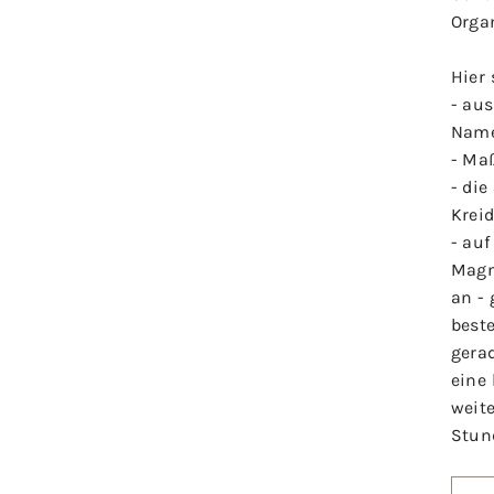
Orga
Hier
- au
Nam
- Ma
- di
Krei
-
auf
Magn
an - 
beste
gera
eine
weit
Stun