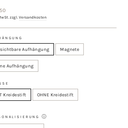
aler
,50
MwSt. zzgl.
Versandkosten
HÄNGUNG
sichtbare Aufhängung
Magnete
ne Aufhängung
SSE
T Kreidestift
OHNE Kreidestift
ⓘ
SONALISIERUNG