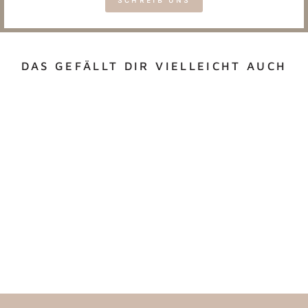
SCHREIB UNS
DAS GEFÄLLT DIR VIELLEICHT AUCH
ADVENTSKALENDER
MIT NAMEN &
GEDRUCKTEM
WINTERMOTIV
ab €30,00