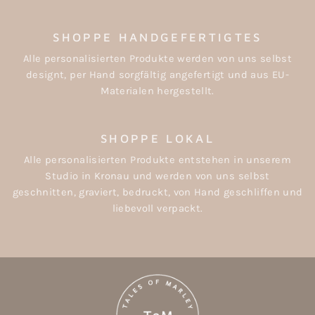
SHOPPE HANDGEFERTIGTES
Alle personalisierten Produkte werden von uns selbst
designt, per Hand sorgfältig angefertigt und aus EU-
Materialen hergestellt.
SHOPPE LOKAL
Alle personalisierten Produkte entstehen in unserem
Studio in Kronau und werden von uns selbst
geschnitten, graviert, bedruckt, von Hand geschliffen und
liebevoll verpackt.