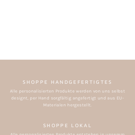
ADVENTSKALENDER
-TÜTEN (24 ST.) -
WEIHNACHTLICHE
MOTIVE
€13,90
SHOPPE HANDGEFERTIGTES
Alle personalisierten Produkte werden von uns selbst
designt, per Hand sorgfältig angefertigt und aus EU-
Materialen hergestellt.
SHOPPE LOKAL
Alle personalisierten Produkte entstehen in unserem