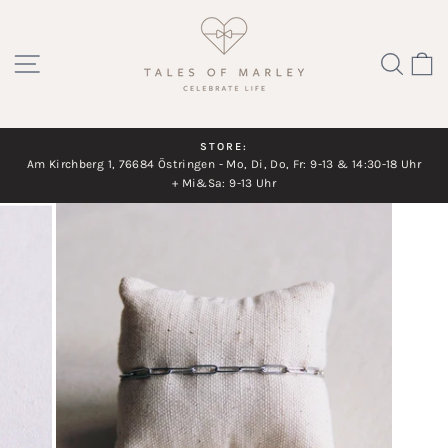
Direkt
zum
SEITENNAVIGATION
SUC
Inhalt
STORE:
Am Kirchberg 1, 76684 Östringen - Mo, Di, Do, Fr: 9-13 & 14:30-18 Uhr
Diashow
+ Mi&Sa: 9-13 Uhr
pausieren