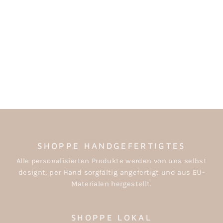
ARMBAND IN
KETTEN-OPTIK AUS
STAHL - SILBER
€11,95
SHOPPE HANDGEFERTIGTES
Alle personalisierten Produkte werden von uns selbst
designt, per Hand sorgfältig angefertigt und aus EU-
Materialen hergestellt.
SHOPPE LOKAL