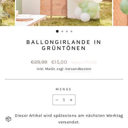
BALLONGIRLANDE IN
GRÜNTÖNEN
Normaler
€29,99
Sonderpreis
€15,00
Spare €14,99
Preis
inkl. MwSt. zzgl.
Versandkosten
MENGE
−
+
Dieser Artikel wird spätestens am nächsten Werktag
versendet.