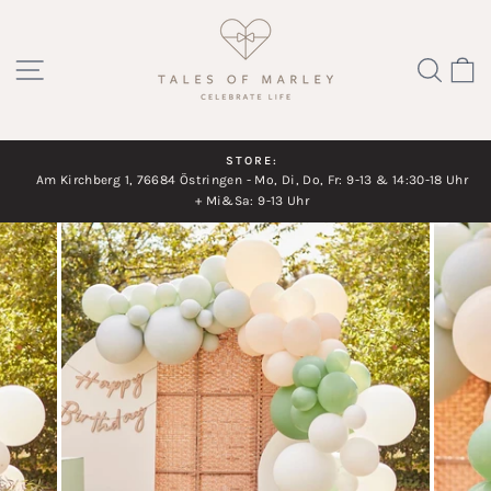
Direkt
zum
SEITENNAVIGATION
SUC
Inhalt
STORE:
Am Kirchberg 1, 76684 Östringen - Mo, Di, Do, Fr: 9-13 & 14:30-18 Uhr
Diashow
+ Mi&Sa: 9-13 Uhr
pausieren