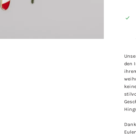
Unse
den 
ihrem
weih
kein
stilv
Gesc
Hing
Dank
Eulen