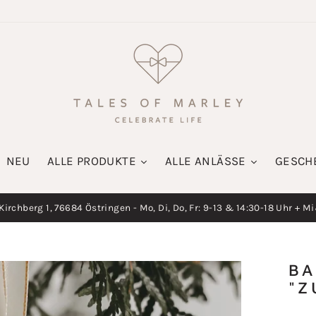
NEU
ALLE PRODUKTE
ALLE ANLÄSSE
GESCH
irchberg 1, 76684 Östringen - Mo, Di, Do, Fr: 9-13 & 14:30-18 Uhr + M
Diashow
pausieren
B
"Z