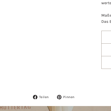
wert
Maß
Das 
Auf
Auf
Teilen
Pinnen
Facebook
Pinterest
teilen
pinnen