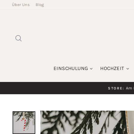
Direkt
Über Uns
Blog
zum
Inhalt
SUCHE
EINSCHULUNG
HOCHZEIT
Am K
STORE: