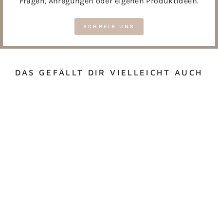
Fragen, Anregungen oder eigenen Produktideen.
SCHREIB UNS
DAS GEFÄLLT DIR VIELLEICHT AUCH
BILDERRAHMEN
MIT
PERSONALISIERTER
GRAVUR 25 X 25
CM
ab €28,50