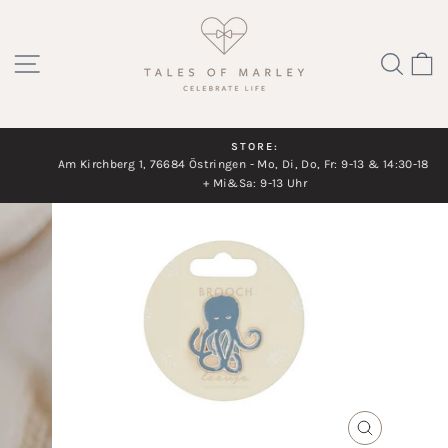
Direkt
zum
SEITENNAVIGATION
SUC
Inhalt
STORE:
Am Kirchberg 1, 76684 Östringen - Mo, Di, Do, Fr: 9-13 & 14:30-18 Uhr
Diashow
+ Mi&Sa: 9-13 Uhr
pausieren
SCHLIESSEN