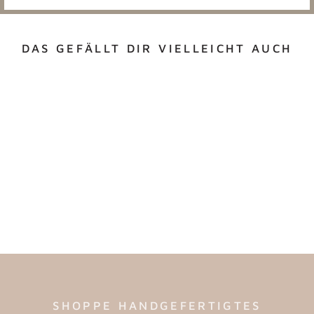
DAS GEFÄLLT DIR VIELLEICHT AUCH
BROTBOXEN
BALLETT (3 STK.)
€7,95
SHOPPE HANDGEFERTIGTES