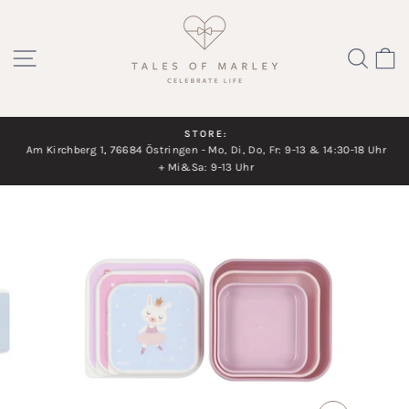
Direkt
zum
SEITENNAVIGATION
SUC
Inhalt
STORE:
Am Kirchberg 1, 76684 Östringen - Mo, Di, Do, Fr: 9-13 & 14:30-18 Uhr
Diashow
+ Mi&Sa: 9-13 Uhr
pausieren