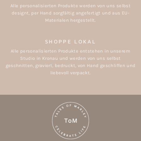
Alle personalisierten Produkte werden von uns selbst
designt, per Hand sorgfältig angefertigt und aus EU-
Materialen hergestellt.
SHOPPE LOKAL
Alle personalisierten Produkte entstehen in unserem
Studio in Kronau und werden von uns selbst
geschnitten, graviert, bedruckt, von Hand geschliffen und
liebevoll verpackt.