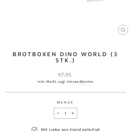
SCH
ES
BROTBOXEN DINO WORLD (3
STK.)
Normaler
€7,95
Preis
inkl. MwSt. zzgl.
Versandkosten
MENGE
−
+
Mit Liebe von Hand gefertigt