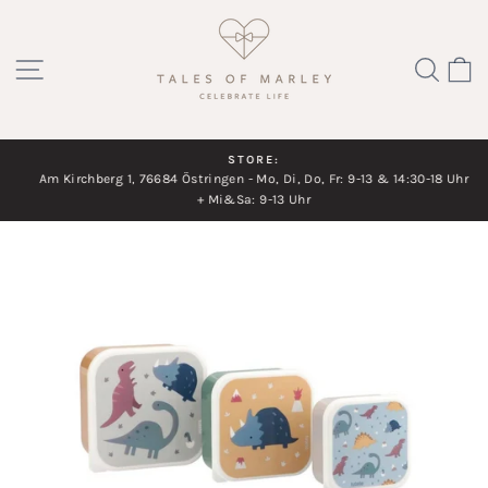
Direkt
zum
SEITENNAVIGATION
SUC
Inhalt
STORE:
Am Kirchberg 1, 76684 Östringen - Mo, Di, Do, Fr: 9-13 & 14:30-18 Uhr
Diashow
+ Mi&Sa: 9-13 Uhr
pausieren