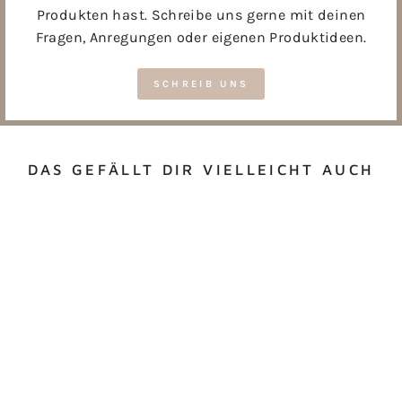
Produkten hast. Schreibe uns gerne mit deinen
Fragen, Anregungen oder eigenen Produktideen.
SCHREIB UNS
DAS GEFÄLLT DIR VIELLEICHT AUCH
BUTTON
"KINDERGARTENKIN
D" BUNT
GEPUNKTET (BLAU)
€2,40