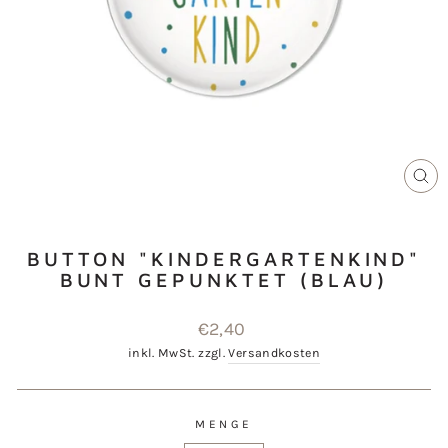
SCH
ES
BUTTON "KINDERGARTENKIND"
BUNT GEPUNKTET (BLAU)
Normaler
€2,40
Preis
inkl. MwSt. zzgl.
Versandkosten
MENGE