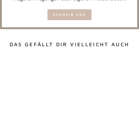
SCHREIB UNS
DAS GEFÄLLT DIR VIELLEICHT AUCH
BUTTON
"SCHULKIND" -
SENF AUF BLAU
€2,40