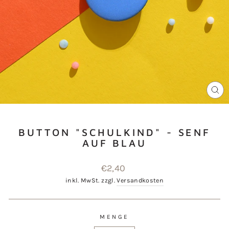
SCH
ES
BUTTON "SCHULKIND" - SENF
AUF BLAU
Normaler
€2,40
Preis
inkl. MwSt. zzgl.
Versandkosten
MENGE