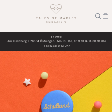
Direkt
zum
SEITENNAVIGATION
SUC
Inhalt
STORE:
Am Kirchberg 1, 76684 Östringen - Mo, Di, Do, Fr: 9-13 & 14:30-18 Uhr
Diashow
+ Mi&Sa: 9-13 Uhr
pausieren