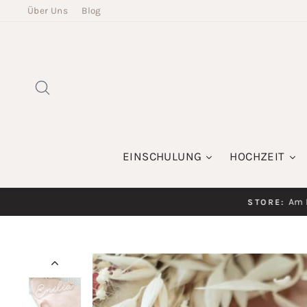
Direkt
Über Uns
Blog
zum
Inhalt
SUCHE
EINSCHULUNG
HOCHZEIT
Am K
STORE: