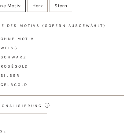
ne Motiv
Herz
Stern
BE DES MOTIVS (SOFERN AUSGEWÄHLT)
OHNE MOTIV
WEISS
SCHWARZ
ROSÉGOLD
SILBER
GELBGOLD
ⓘ
SONALISIERUNG
GE