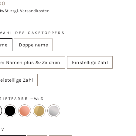
aler
00
MwSt. zzgl.
Versandkosten
WAHL DES CAKETOPPERS
ame
Doppelname
ei Namen plus &-Zeichen
Einstellige Zahl
eistellige Zahl
RIFTFARBE
—
Weiß
IV