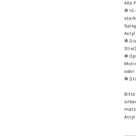
Alle 
✼ 15
star
Spieg
Acryl
✼ Die
Stiel)
✼ Op
Motiv
oder 
✼ Sti
Bitte
silbe
matte
Acryl