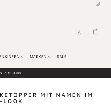
rbe
Insta
s
tivs
ofern
sgewählt)
EINLOGGE
WAR
ENKIDEEN
MARKEN
SALE
i&Sa: 9-13 Uhr
KETOPPER MIT NAMEN IM
-LOOK