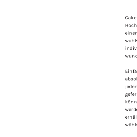
Cake
Hochz
eine
wahl
indiv
wund
Einfa
abso
jede
gefe
könn
werde
erhäl
wähl