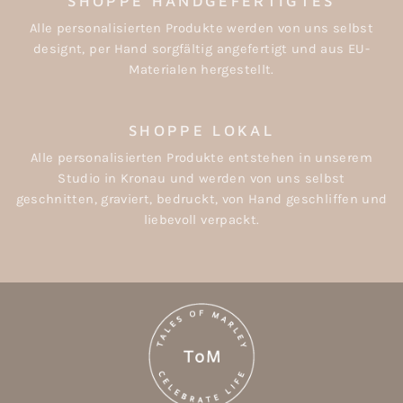
SHOPPE HANDGEFERTIGTES
Alle personalisierten Produkte werden von uns selbst
designt, per Hand sorgfältig angefertigt und aus EU-
Materialen hergestellt.
SHOPPE LOKAL
Alle personalisierten Produkte entstehen in unserem
Studio in Kronau und werden von uns selbst
geschnitten, graviert, bedruckt, von Hand geschliffen und
liebevoll verpackt.