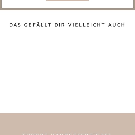
DAS GEFÄLLT DIR VIELLEICHT AUCH
DEKOKRANZ O HOLY
NIGHT
ab €24,50