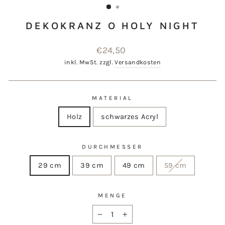
DEKOKRANZ O HOLY NIGHT
Normaler
€24,50
Preis
inkl. MwSt. zzgl.
Versandkosten
MATERIAL
Holz
schwarzes Acryl
DURCHMESSER
29 cm
39 cm
49 cm
59 cm
MENGE
−
+