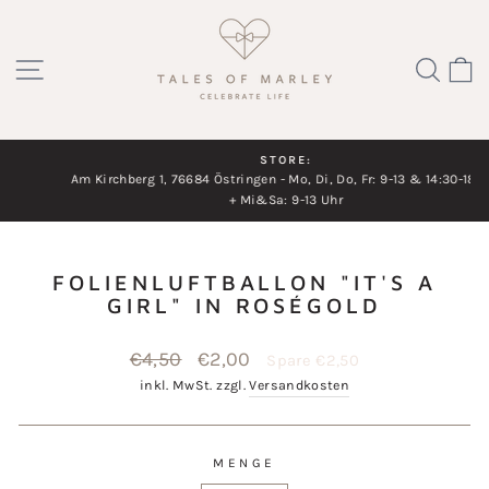
Direkt
zum
SEITENNAVIGATION
SUC
Inhalt
STORE:
Am Kirchberg 1, 76684 Östringen - Mo, Di, Do, Fr: 9-13 & 14:30-18 Uhr
Diashow
+ Mi&Sa: 9-13 Uhr
pausieren
FOLIENLUFTBALLON "IT'S A
GIRL" IN ROSÉGOLD
Normaler
€4,50
Sonderpreis
€2,00
Spare €2,50
Preis
inkl. MwSt. zzgl.
Versandkosten
MENGE