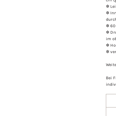
✼ Le
✼ In
durc
✼ 60
✼ Dr
im o
✼ Ho
✼ ve
Weit
Bei 
indiv