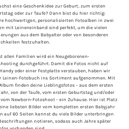
uchst eine Geschenkidee zur Geburt, zum ersten
tstag oder zur Taufe? Dann bist du hier richtig:
re hochwertigen, personalisierten Fotoalben in zwei
en mit Leineneinband sind perfekt, um die vielen
nerungen aus dem Babyalter oder von besonderen
ichkeiten festzuhalten.
st allen Familien wird ein Neugeborenen-
shooting durchgeführt. Damit die Fotos nicht auf
Handy oder einer Festplatte verstauben, haben wir
r Leinen-Fotobuch ins Sortiment aufgenommen. Mit
Album finden deine Lieblingsfotos - aus dem ersten
jahr, von der Taufe, vom ersten Geburtstag und/oder
 vom Newborn-Fotoshoot - ein Zuhause. Hier ist Platz
eine liebsten Bilder vom kompletten ersten Babyjahr
n auf 60 Seiten kannst du viele Bilder unterbringen
Beschriftungen notieren, sodass auch Jahre später
Infos vorhanden sind.