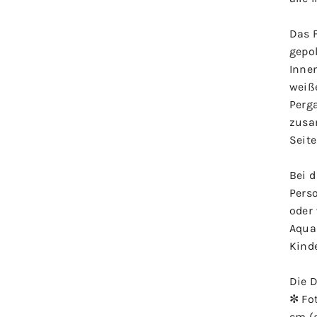
Das 
gepol
Inne
weiße
Perg
zusa
Seite
Bei d
Pers
oder
Aqua
Kind
Die D
✼ Fo
cm (