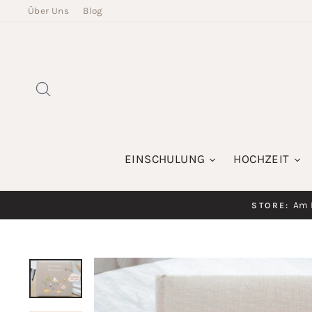
Direkt
Über Uns
Blog
zum
Inhalt
SUCHE
EINSCHULUNG
HOCHZEIT
Am K
STORE: