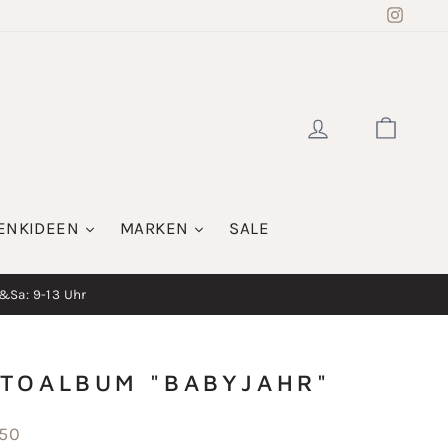
Insta
EINLOGGE
WAR
ENKIDEEN
MARKEN
SALE
i&Sa: 9-13 Uhr
TOALBUM "BABYJAHR"
aler
,50