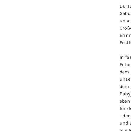
Du s
Gebur
unse
Größ
Erin
Festl
In fa
Foto
dem 
unse
dem 
Baby
eben
für d
- den
und 
alle 