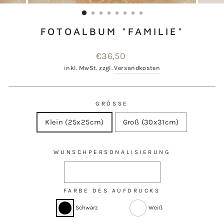
ESC)
FOTOALBUM "FAMILIE"
Normaler
€36,50
Preis
inkl. MwSt. zzgl.
Versandkosten
GRÖSSE
Klein (25x25cm)
Groß (30x31cm)
WUNSCHPERSONALISIERUNG
FARBE DES AUFDRUCKS
Schwarz
Weiß