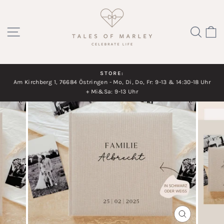
Direkt
zum
SEITENNAVIGATION
SUC
Inhalt
STORE:
Am Kirchberg 1, 76684 Östringen - Mo, Di, Do, Fr: 9-13 & 14:30-18 Uhr
Diashow
+ Mi&Sa: 9-13 Uhr
pausieren
SCHLIESSEN