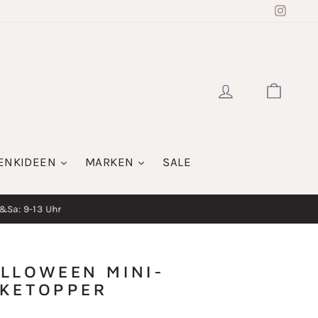
Insta
EINLOGGE
WAR
ENKIDEEN
MARKEN
SALE
i&Sa: 9-13 Uhr
LLOWEEN MINI-
KETOPPER