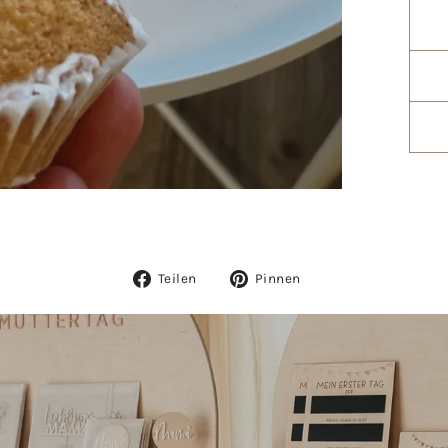
Auf
Auf
Teilen
Pinnen
Facebook
Pinterest
teilen
pinnen