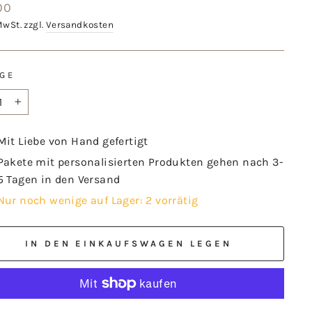
aler
00
MwSt. zzgl.
Versandkosten
GE
+
Mit Liebe von Hand gefertigt
Pakete mit personalisierten Produkten gehen nach 3-
5 Tagen in den Versand
Nur noch wenige auf Lager: 2 vorrätig
IN DEN EINKAUFSWAGEN LEGEN