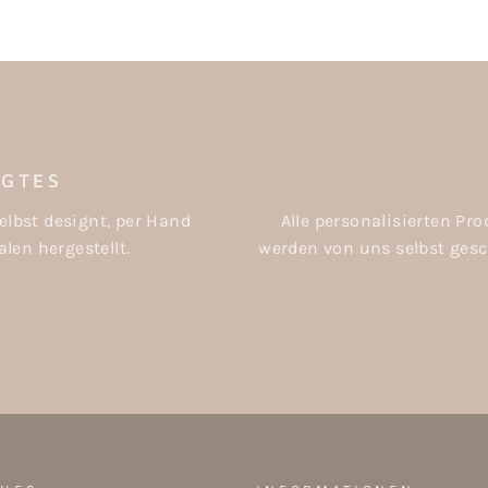
IGTES
elbst designt, per Hand
Alle personalisierten P
len hergestellt.
werden von uns selbst gesch