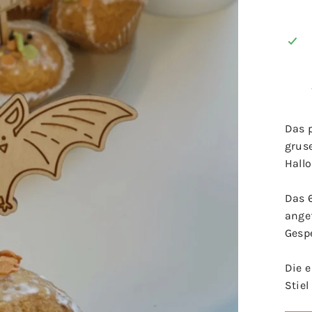
Das 
gruse
Hall
Das 
angef
Gesp
Die 
Stiel