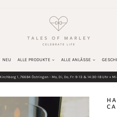
NEU
ALLE PRODUKTE
ALLE ANLÄSSE
GESCH
irchberg 1, 76684 Östringen - Mo, Di, Do, Fr: 9-13 & 14:30-18 Uhr + M
Diashow
pausieren
HA
CA