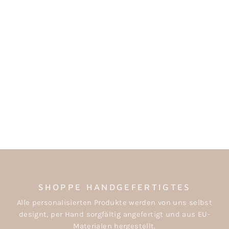
HOLZTABLETT
"BESTE MAMA" -
WUNSCHTEXT
ab €14,50
SHOPPE HANDGEFERTIGTES
Alle personalisierten Produkte werden von uns selbst
designt, per Hand sorgfältig angefertigt und aus EU-
Materialen hergestellt.