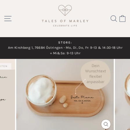
Direkt
zum
SEITENNAVIGATION
SUC
Inhalt
STORE:
Am Kirchberg 1, 76684 Östringen - Mo, Di, Do, Fr: 9-13 & 14:30-18 Uhr
Diashow
+ Mi&Sa: 9-13 Uhr
pausieren
SCHLIESSEN