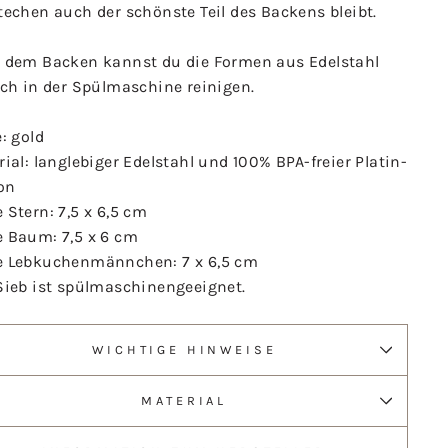
techen auch der schönste Teil des Backens bleibt.
 dem Backen kannst du die Formen aus Edelstahl
ach in der Spülmaschine reinigen.
: gold
ial: langlebiger Edelstahl und 100% BPA-freier Platin-
on
 Stern:
7,5 x 6,5 cm
 Baum: 7,5 x 6 cm
 Lebkuchenmännchen: 7 x 6,5 cm
Sieb ist spülmaschinengeeignet.
WICHTIGE HINWEISE
MATERIAL