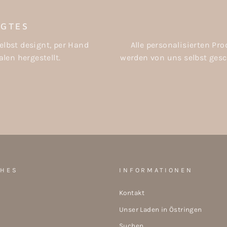
IGTES
elbst designt, per Hand
Alle personalisierten P
len hergestellt.
werden von uns selbst gesch
CHES
INFORMATIONEN
Kontakt
Unser Laden in Östringen
Suchen