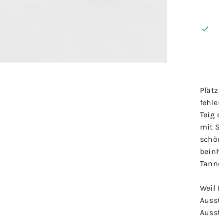
Plät
fehl
Teig
mit 
schö
beinh
Tann
Weil
Auss
Auss