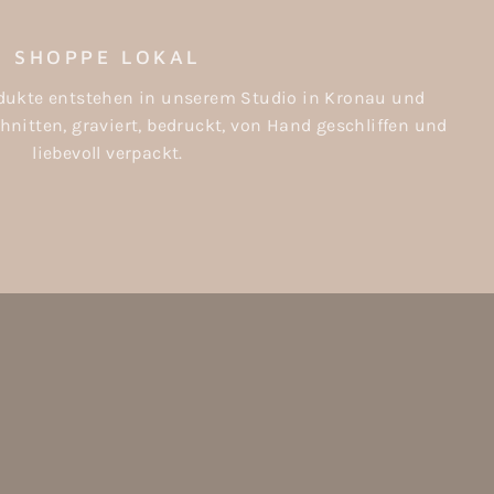
SHOPPE LOKAL
rodukte entstehen in unserem Studio in Kronau und
nitten, graviert, bedruckt, von Hand geschliffen und
liebevoll verpackt.