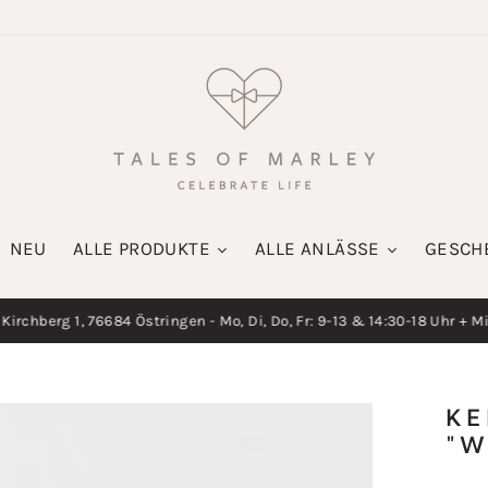
NEU
ALLE PRODUKTE
ALLE ANLÄSSE
GESCH
irchberg 1, 76684 Östringen - Mo, Di, Do, Fr: 9-13 & 14:30-18 Uhr + M
Diashow
pausieren
KE
"W