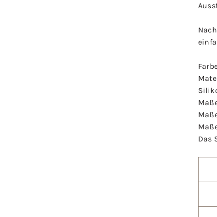
Auss
Nach
einf
Farbe
Mater
Silik
Maße
Maße
Maße
Das 