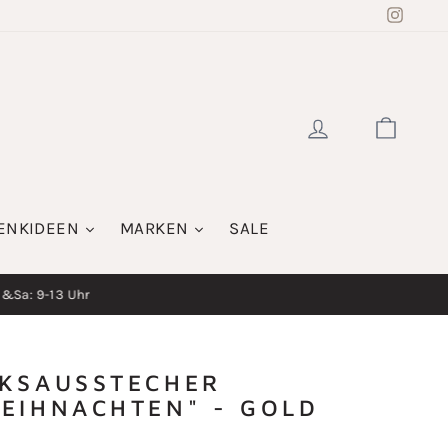
Insta
EINLOGGE
WAR
ENKIDEEN
MARKEN
SALE
i&Sa: 9-13 Uhr
KSAUSSTECHER
EIHNACHTEN" - GOLD