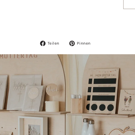
Auf
Auf
Teilen
Pinnen
Facebook
Pinterest
teilen
pinnen