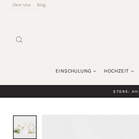
Direkt
Über Uns
Blog
zum
Inhalt
SUCHE
EINSCHULUNG
HOCHZEIT
Am K
STORE: