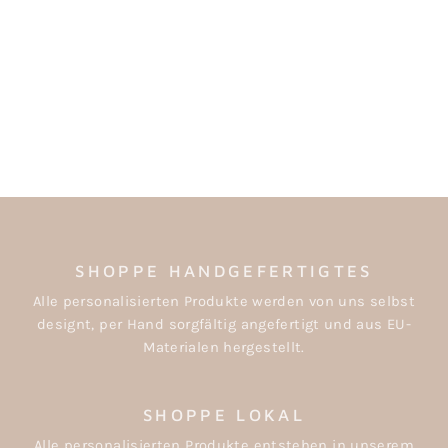
KINDERHOCKER
MIT
PASTELLFARBENEM
REGENBOGENDRUC
K
€39,50
SHOPPE HANDGEFERTIGTES
Alle personalisierten Produkte werden von uns selbst
designt, per Hand sorgfältig angefertigt und aus EU-
Materialen hergestellt.
SHOPPE LOKAL
Alle personalisierten Produkte entstehen in unserem