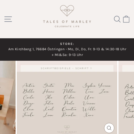
Direkt
zum
SEITENNAVIGATION
SUC
Inhalt
STORE:
Am Kirchberg 1, 76684 Östringen - Mo, Di, Do, Fr: 9-13 & 14:30-18 Uhr
Diashow
+ Mi&Sa: 9-13 Uhr
pausieren
SCHLIESSEN