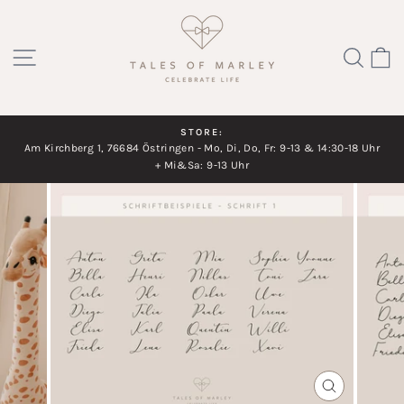
Direkt
zum
SEITENNAVIGATION
SUC
Inhalt
STORE:
Am Kirchberg 1, 76684 Östringen - Mo, Di, Do, Fr: 9-13 & 14:30-18 Uhr
Diashow
+ Mi&Sa: 9-13 Uhr
pausieren
SCHLIESSEN