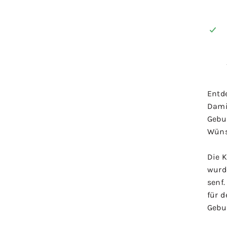
Entd
Damit
Gebu
Wüns
Die K
wurd
senf.
für 
Gebu