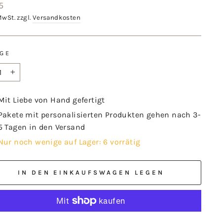
aler
5
MwSt. zzgl.
Versandkosten
GE
+
Mit Liebe von Hand gefertigt
Pakete mit personalisierten Produkten gehen nach 3-
5 Tagen in den Versand
Nur noch wenige auf Lager: 6 vorrätig
IN DEN EINKAUFSWAGEN LEGEN