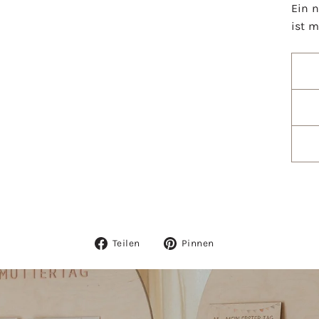
Ein 
ist m
Auf
Auf
Teilen
Pinnen
Facebook
Pinterest
teilen
pinnen