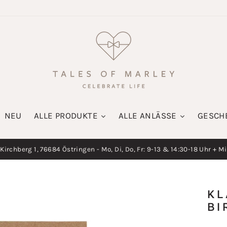
NEU
ALLE PRODUKTE
ALLE ANLÄSSE
GESCH
irchberg 1, 76684 Östringen - Mo, Di, Do, Fr: 9-13 & 14:30-18 Uhr + M
Diashow
pausieren
KL
BI