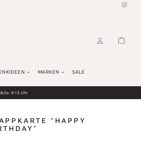
Insta
EINLOGGE
WAR
ENKIDEEN
MARKEN
SALE
i&Sa: 9-13 Uhr
APPKARTE "HAPPY
RTHDAY"