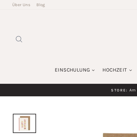
Direkt
Über Uns
Blog
zum
Inhalt
SUCHE
EINSCHULUNG
HOCHZEIT
Am K
STORE: