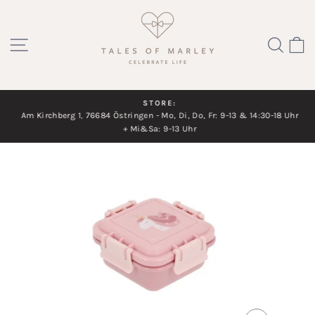
Direkt
zum
SEITENNAVIGATION
SUC
Inhalt
STORE:
Am Kirchberg 1, 76684 Östringen - Mo, Di, Do, Fr: 9-13 & 14:30-18 Uhr
Diashow
+ Mi&Sa: 9-13 Uhr
pausieren