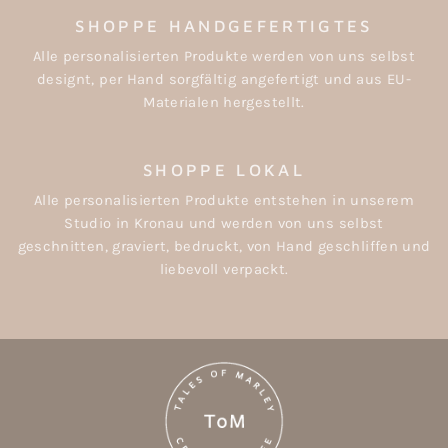
SHOPPE HANDGEFERTIGTES
Alle personalisierten Produkte werden von uns selbst
designt, per Hand sorgfältig angefertigt und aus EU-
Materialen hergestellt.
SHOPPE LOKAL
Alle personalisierten Produkte entstehen in unserem
Studio in Kronau und werden von uns selbst
geschnitten, graviert, bedruckt, von Hand geschliffen und
liebevoll verpackt.