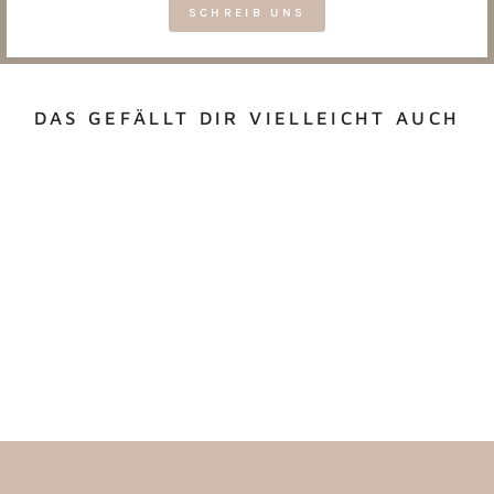
SCHREIB UNS
DAS GEFÄLLT DIR VIELLEICHT AUCH
KLEINE BROTDOSE
EINHORN
€6,95