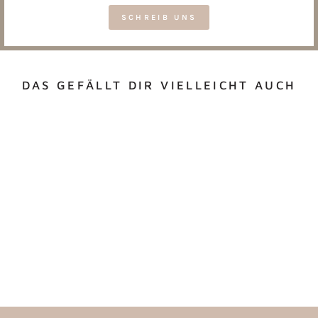
SCHREIB UNS
DAS GEFÄLLT DIR VIELLEICHT AUCH
KLEINE CREOLEN
MIT BLÜMCHEN -
GOLD
€13,95