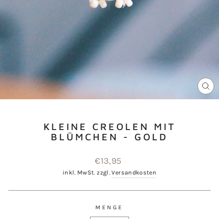
SCH
ES
KLEINE CREOLEN MIT
BLÜMCHEN - GOLD
Normaler
€13,95
Preis
inkl. MwSt. zzgl.
Versandkosten
MENGE