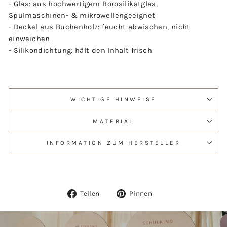
- Glas: aus hochwertigem Borosilikatglas,
Spülmaschinen- & mikrowellengeeignet
- Deckel aus Buchenholz: feucht abwischen, nicht
einweichen
- Silikondichtung: hält den Inhalt frisch
WICHTIGE HINWEISE
MATERIAL
INFORMATION ZUM HERSTELLER
Auf
Auf
Teilen
Pinnen
Facebook
Pinterest
teilen
pinnen