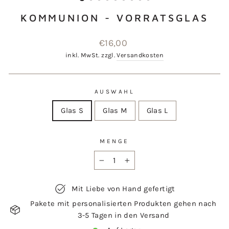
KOMMUNION - VORRATSGLAS
Normaler
€16,00
Preis
inkl. MwSt. zzgl.
Versandkosten
AUSWAHL
Glas S
Glas M
Glas L
MENGE
−
+
Mit Liebe von Hand gefertigt
Pakete mit personalisierten Produkten gehen nach
3-5 Tagen in den Versand