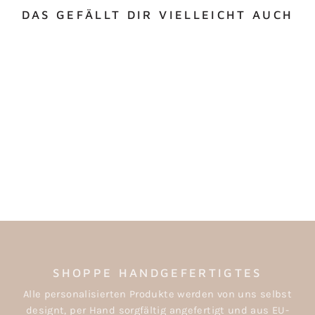
DAS GEFÄLLT DIR VIELLEICHT AUCH
KOMMUNION -
VORRATSGLAS
ab €16,00
SHOPPE HANDGEFERTIGTES
Alle personalisierten Produkte werden von uns selbst
designt, per Hand sorgfältig angefertigt und aus EU-