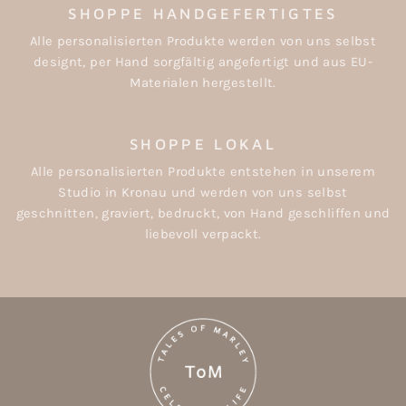
SHOPPE HANDGEFERTIGTES
Alle personalisierten Produkte werden von uns selbst
designt, per Hand sorgfältig angefertigt und aus EU-
Materialen hergestellt.
SHOPPE LOKAL
Alle personalisierten Produkte entstehen in unserem
Studio in Kronau und werden von uns selbst
geschnitten, graviert, bedruckt, von Hand geschliffen und
liebevoll verpackt.