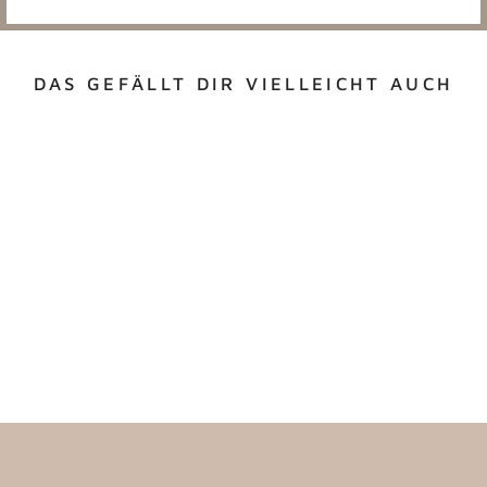
DAS GEFÄLLT DIR VIELLEICHT AUCH
LUFTBALLONS
"SCHULKIND"
NATURE KIDS
€6,90