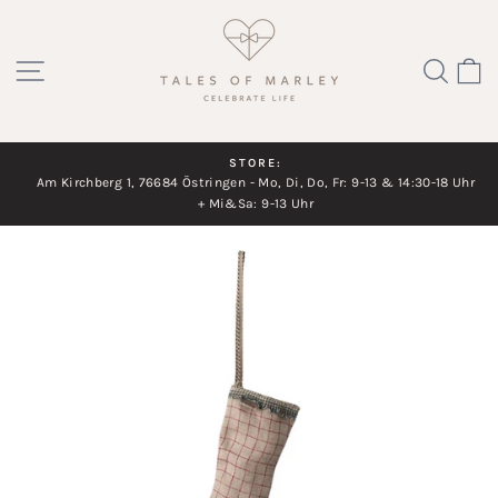
Direkt
zum
SEITENNAVIGATION
SUC
Inhalt
STORE:
Am Kirchberg 1, 76684 Östringen - Mo, Di, Do, Fr: 9-13 & 14:30-18 Uhr
Diashow
+ Mi&Sa: 9-13 Uhr
pausieren