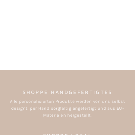
MAILEG ORNAMENT
STIEFEL KAROS
€5,50
SHOPPE HANDGEFERTIGTES
Alle personalisierten Produkte werden von uns selbst
designt, per Hand sorgfältig angefertigt und aus EU-
Materialen hergestellt.