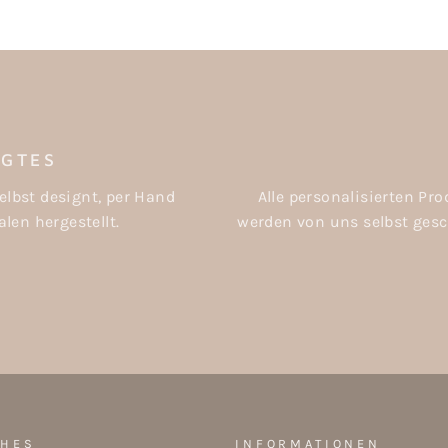
IGTES
elbst designt, per Hand
Alle personalisierten P
len hergestellt.
werden von uns selbst gesch
CHES
INFORMATIONEN