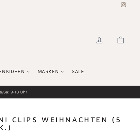
Insta
EINLOGGE
WAR
ENKIDEEN
MARKEN
SALE
i&Sa: 9-13 Uhr
NI CLIPS WEIHNACHTEN (5
K.)