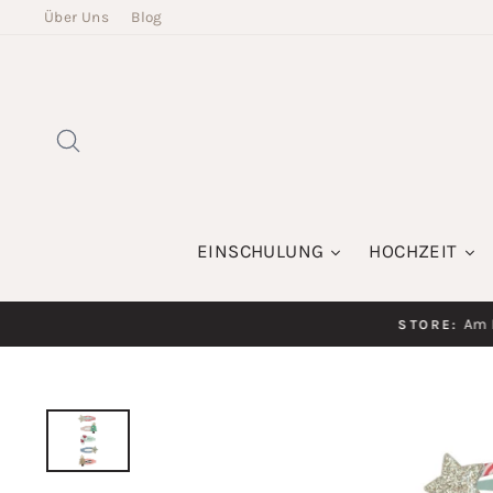
Direkt
Über Uns
Blog
zum
Inhalt
SUCHE
EINSCHULUNG
HOCHZEIT
Am K
STORE: