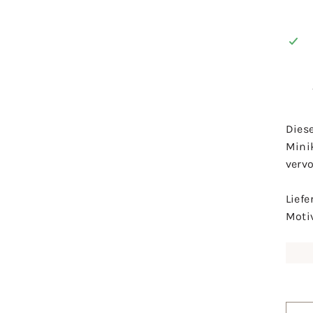
Dies
Mini
vervo
Lief
Moti