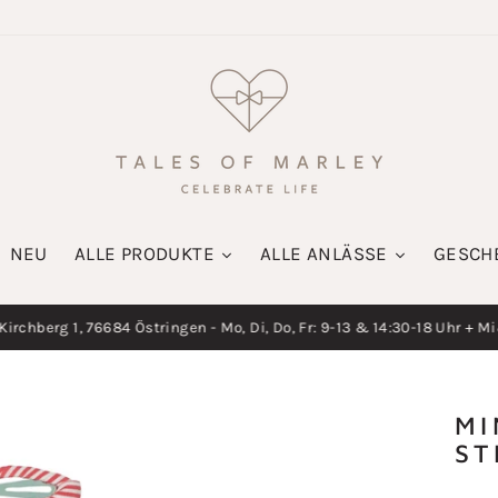
NEU
ALLE PRODUKTE
ALLE ANLÄSSE
GESCH
irchberg 1, 76684 Östringen - Mo, Di, Do, Fr: 9-13 & 14:30-18 Uhr + M
Diashow
pausieren
MI
ST