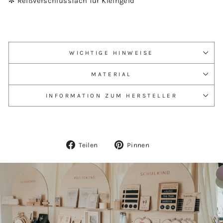
✼ Reißverschlussfach für Kleingeld
WICHTIGE HINWEISE
MATERIAL
INFORMATION ZUM HERSTELLER
Auf
Auf
Teilen
Pinnen
Facebook
Pinterest
teilen
pinnen