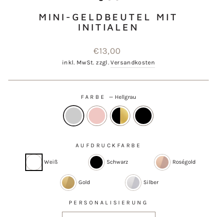
MINI-GELDBEUTEL MIT
INITIALEN
Normaler
€13,00
Preis
inkl. MwSt. zzgl.
Versandkosten
FARBE
—
Hellgrau
AUFDRUCKFARBE
Weiß
Schwarz
Roségold
Gold
Silber
PERSONALISIERUNG