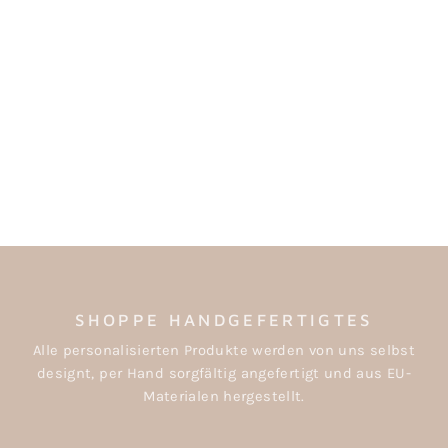
MINI-GELDBEUTEL
MIT INITIALEN
€13,00
SHOPPE HANDGEFERTIGTES
Alle personalisierten Produkte werden von uns selbst
designt, per Hand sorgfältig angefertigt und aus EU-
Materialen hergestellt.