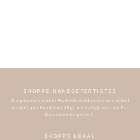
MINIATUR
GÄRTNEREI-SET (3-
TEILIG) FÜR
WICHTEL
€4,50
SHOPPE HANDGEFERTIGTES
Alle personalisierten Produkte werden von uns selbst
designt, per Hand sorgfältig angefertigt und aus EU-
Materialen hergestellt.
SHOPPE LOKAL