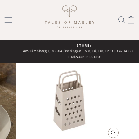
Direkt
zum
SEITENNAVIGATION
SUC
Inhalt
STORE:
Am Kirchberg 1, 76684 Östringen - Mo, Di, Do, Fr: 9-13 & 14:30-18 Uhr
Diashow
+ Mi&Sa: 9-13 Uhr
pausieren
SCHLIESSEN