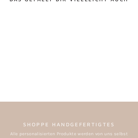
NAMENSSCHILD IN
LUFTBALLONFORM
MIT AUFGESETZEM
NAMEN IM 3D-LOOK
€18,00
SHOPPE HANDGEFERTIGTES
Alle personalisierten Produkte werden von uns selbst