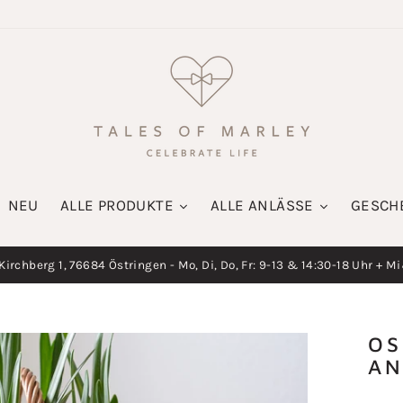
NEU
ALLE PRODUKTE
ALLE ANLÄSSE
GESCH
irchberg 1, 76684 Östringen - Mo, Di, Do, Fr: 9-13 & 14:30-18 Uhr + M
Diashow
pausieren
OS
A