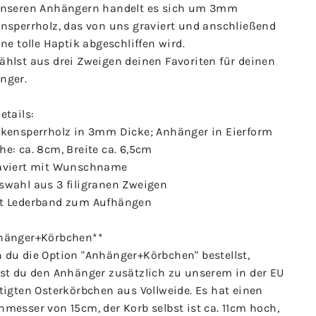
unseren Anhängern handelt es sich um 3mm
ensperrholz, das von uns graviert und anschließend
ine tolle Haptik abgeschliffen wird.
ählst aus drei Zweigen deinen Favoriten für deinen
nger.
etails:
rkensperrholz in 3mm Dicke; Anhänger in Eierform
e: ca. 8cm, Breite ca. 6,5cm
aviert mit Wunschname
swahl aus 3 filigranen Zweigen
t Lederband zum Aufhängen
hänger+Körbchen**
 du die Option "Anhänger+Körbchen" bestellst,
lst du den Anhänger zusätzlich zu unserem in der EU
tigten Osterkörbchen aus Vollweide. Es hat einen
messer von 15cm, der Korb selbst ist ca. 11cm hoch,