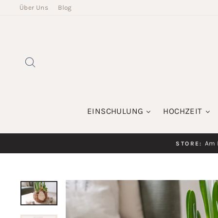
Direkt
Über Uns
Blog
zum
Inhalt
SUCHE
EINSCHULUNG
HOCHZEIT
Am K
STORE: