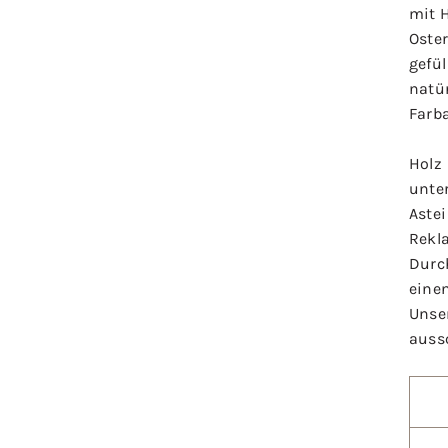
mit H
Oster
gefül
natür
Farb
Holz 
unte
Astei
Rekl
Durc
eine
Unse
aussc