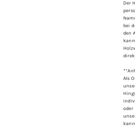
Der 
pers
Name
bei 
den 
kann
Holzw
direk
**An
Als O
unse
Hing
indi
oder
unse
kann