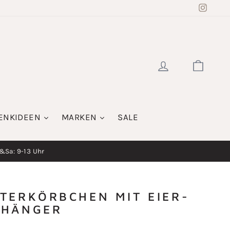
Insta
EINLOGGE
WAR
ENKIDEEN
MARKEN
SALE
i&Sa: 9-13 Uhr
TERKÖRBCHEN MIT EIER-
NHÄNGER