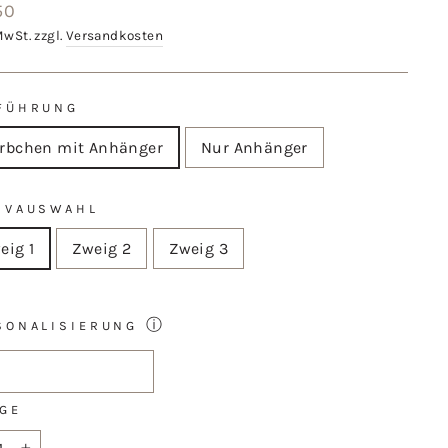
aler
50
MwSt. zzgl.
Versandkosten
FÜHRUNG
rbchen mit Anhänger
Nur Anhänger
IVAUSWAHL
eig 1
Zweig 2
Zweig 3
ⓘ
SONALISIERUNG
GE