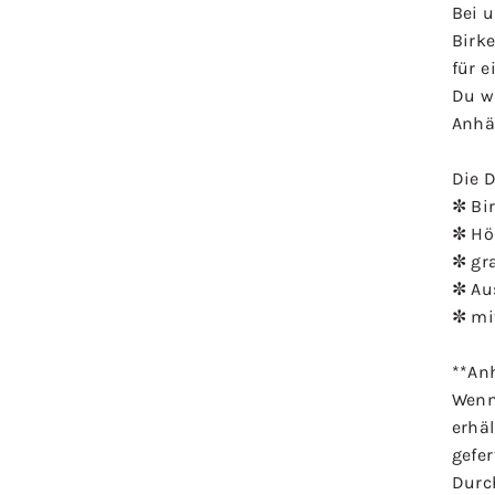
Bei 
Birk
für e
Du w
Anhä
Die D
✼ Bi
✼ Höh
✼ gr
✼ Au
✼ mi
**An
Wenn
erhä
gefer
Durch