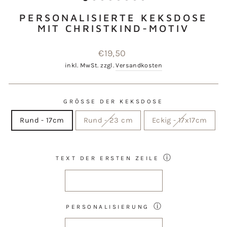
PERSONALISIERTE KEKSDOSE
MIT CHRISTKIND-MOTIV
Normaler
€19,50
Preis
inkl. MwSt. zzgl.
Versandkosten
GRÖSSE DER KEKSDOSE
Rund - 17cm
Rund - 23 cm
Eckig - 17x17cm
ⓘ
TEXT DER ERSTEN ZEILE
ⓘ
PERSONALISIERUNG