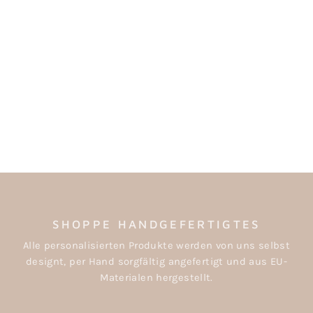
PERSONALISIERTE
KEKSDOSE MIT
CHRISTKIND-MOTIV
ab €19,50
SHOPPE HANDGEFERTIGTES
Alle personalisierten Produkte werden von uns selbst
designt, per Hand sorgfältig angefertigt und aus EU-
Materialen hergestellt.